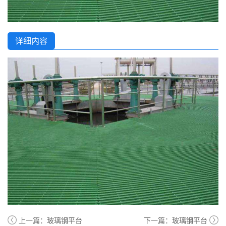
详细内容
上一篇：
玻璃钢平台
下一篇：
玻璃钢平台