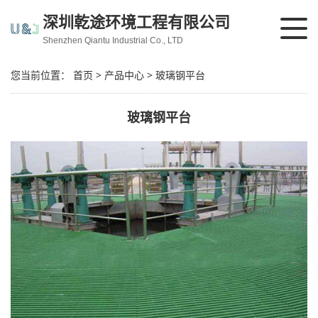
深圳乾途环境工程有限公司
Shenzhen Qiantu Industrial Co., LTD
您当前位置：
首页
>
产品中心
>
玻璃钢平台
玻璃钢平台