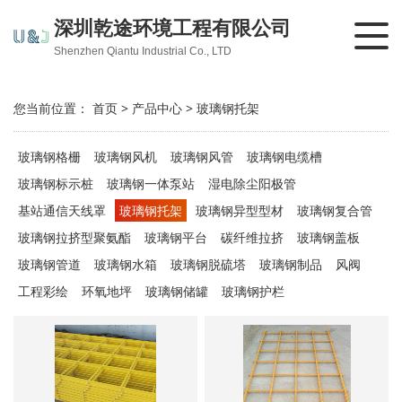
深圳乾途环境工程有限公司
Shenzhen Qiantu Industrial Co., LTD
您当前位置：
首页
>
产品中心
>
玻璃钢托架
玻璃钢格栅
玻璃钢风机
玻璃钢风管
玻璃钢电缆槽
玻璃钢标示桩
玻璃钢一体泵站
湿电除尘阳极管
基站通信天线罩
玻璃钢托架
玻璃钢异型型材
玻璃钢复合管
玻璃钢拉挤型聚氨酯
玻璃钢平台
碳纤维拉挤
玻璃钢盖板
玻璃钢管道
玻璃钢水箱
玻璃钢脱硫塔
玻璃钢制品
风阀
工程彩绘
环氧地坪
玻璃钢储罐
玻璃钢护栏